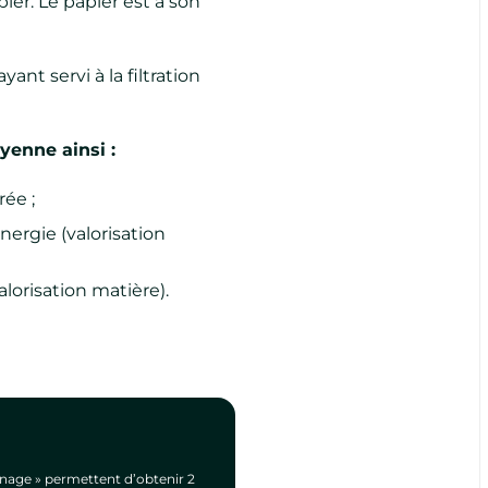
pier. Le papier est à son
nt servi à la filtration
yenne ainsi :
ée ;
ergie (valorisation
alorisation matière).
ffinage » permettent d’obtenir 2