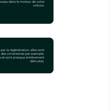
nouveau dans le moteur de votre
voiture.
par la régénération, elles sont
 des cimenteries par exemple.
gie et sont presque entièrement
détruites.