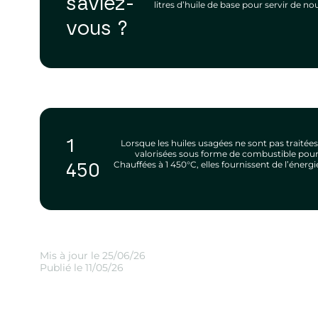
saviez-
litres d’huile de base pour servir de 
vous ?
1
Lorsque les huiles usagées ne sont pas traitées 
valorisées sous forme de combustible pour
Chauffées à 1 450°C, elles fournissent de l’éner
450
Mis à jour le 25/06/26
Publié le 11/05/26