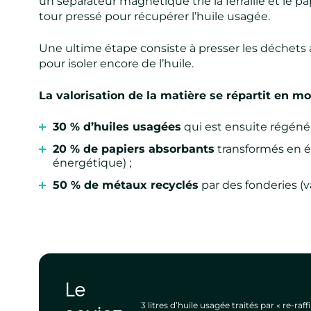
un séparateur magnétique trie la ferraille et le pa
tour pressé pour récupérer l’huile usagée.
Une ultime étape consiste à presser les déchets aya
pour isoler encore de l’huile.
La valorisation de la matière se répartit en mo
30 % d’huiles usagées
qui est ensuite régénér
20 % de papiers absorbants
transformés en én
énergétique) ;
50 % de métaux recyclés
par des fonderies (v
Le
3 litres d’huile usagée traités par « re-ra